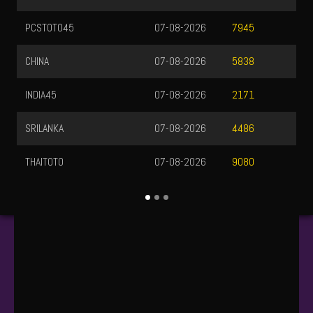
PCSTOTO45
07-08-2026
7945
CHINA
07-08-2026
5838
INDIA45
07-08-2026
2171
SRILANKA
07-08-2026
4486
THAITOTO
07-08-2026
9080