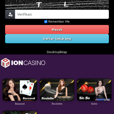
Remember Me
Masuk
Daftar Sekarang
Desktop
Wap
Baccarat
Roulette
Sicbo