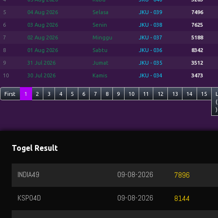
5
04 Aug 2026
Selasa
JKU - 039
7496
6
03 Aug 2026
Senin
JKU - 038
7625
7
02 Aug 2026
Minggu
JKU - 037
5188
8
01 Aug 2026
Sabtu
JKU - 036
8342
9
31 Jul 2026
Jumat
JKU - 035
3512
10
30 Jul 2026
Kamis
JKU - 034
3473
First
1
2
3
4
5
6
7
8
9
10
11
12
13
14
15
(
)
Togel Result
INDIA49
09-08-2026
7896
KSPO4D
09-08-2026
8144