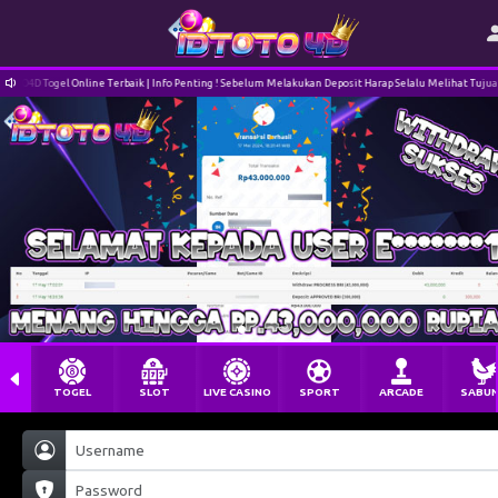
O4D Togel Online Terbaik | Info Penting ! Sebelum Melakukan Deposit Harap Selalu Melihat Tujuan Rek
TOGEL
SLOT
LIVE CASINO
SPORT
ARCADE
SABU