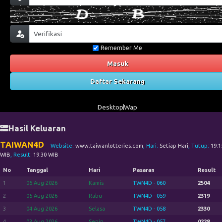
Remember Me
Masuk
Daftar Sekarang
Desktop
Wap
Hasil Keluaran
TAIWAN4D
Website:
www.taiwanlotteries.com
, Hari:
Setiap Hari
, Tutup:
19:1
WIB
, Result:
19:30 WIB
No
Tanggal
Hari
Pasaran
Result
1
06 Aug 2026
Kamis
TWN4D - 060
2504
2
05 Aug 2026
Rabu
TWN4D - 059
2319
3
04 Aug 2026
Selasa
TWN4D - 058
2330
4
03 Aug 2026
Senin
TWN4D - 057
0228